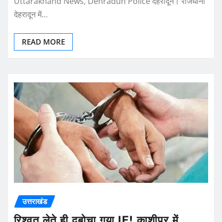
Uttarakhand News, Dehradun Police देहरादून। राजधानी
देहरादून में…
READ MORE
उत्तराखंड
रिश्वत लेते ही दबोचा गया JE! काशीपुर में