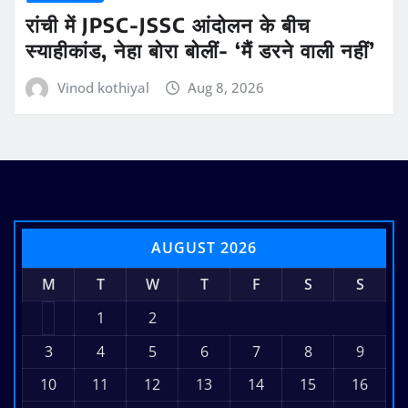
रांची में JPSC-JSSC आंदोलन के बीच
स्याहीकांड, नेहा बोरा बोलीं- ‘मैं डरने वाली नहीं’
Vinod kothiyal
Aug 8, 2026
AUGUST 2026
M
T
W
T
F
S
S
1
2
3
4
5
6
7
8
9
10
11
12
13
14
15
16