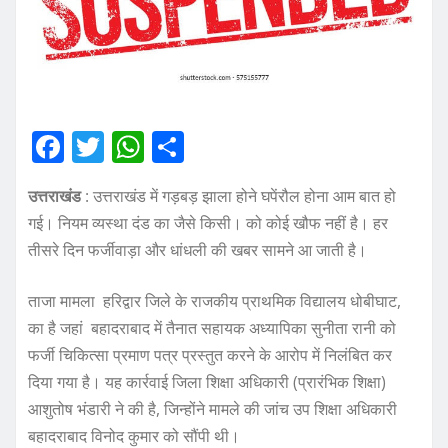
F
T
W
S
a
w
h
h
उत्तराखंड
: उत्तराखंड में गड़बड़ झाला होने घपेंरौल होना आम बात हो
c
it
at
a
गई। नियम व्यस्था दंड का जैसे किसी। को कोई खौफ नहीं है। हर
e
te
s
re
तीसरे दिन फर्जीवाड़ा और धांधली की खबर सामने आ जाती है।
b
r
A
o
p
ताजा मामला हरिद्वार जिले के राजकीय प्राथमिक विद्यालय धोबीघाट,
का है जहां बहादराबाद में तैनात सहायक अध्यापिका सुनीता रानी को
o
p
फर्जी चिकित्सा प्रमाण पत्र प्रस्तुत करने के आरोप में निलंबित कर
k
दिया गया है। यह कार्रवाई जिला शिक्षा अधिकारी (प्रारंभिक शिक्षा)
आशुतोष भंडारी ने की है, जिन्होंने मामले की जांच उप शिक्षा अधिकारी
बहादराबाद विनोद कुमार को सौंपी थी।