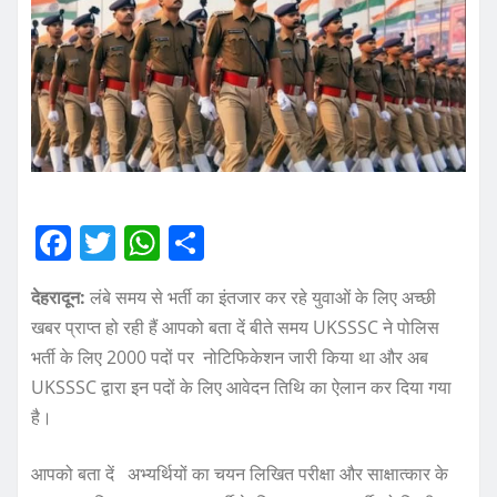
F
T
W
S
a
w
h
h
देहरादून:
लंबे समय से भर्ती का इंतजार कर रहे युवाओं के लिए अच्छी
c
it
at
a
खबर प्राप्त हो रही हैं आपको बता दें बीते समय UKSSSC ने पोलिस
e
te
s
re
भर्ती के लिए 2000 पदों पर नोटिफिकेशन जारी किया था और अब
b
r
A
UKSSSC द्वारा इन पदों के लिए आवेदन तिथि का ऐलान कर दिया गया
o
p
है।
o
p
आपको बता दें अभ्यर्थियों का चयन लिखित परीक्षा और साक्षात्कार के
k