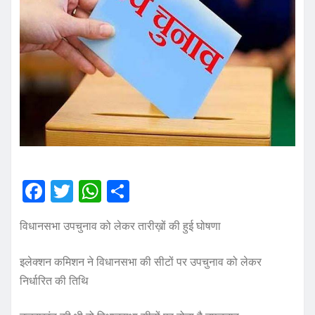
F
T
W
S
a
w
h
h
विधानसभा उपचुनाव को लेकर तारीख़ों की हुई घोषणा
c
it
at
a
e
te
s
re
इलेक्शन कमिशन ने विधानसभा की सीटों पर उपचुनाव को लेकर
b
r
A
निर्धारित की तिथि
o
p