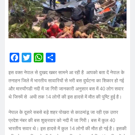
F
T
W
S
a
w
h
h
इस वक्त नेपाल से दुखद खबर सामने आ रही है आपको बता दें नेपाल के
c
it
at
a
तनाहन जिले में भारतीय सावारियों से भरी बस दुर्घटना का शिकार हो गई
e
te
s
re
और मार्स्यांगडी नदी में जा गिरी जानकारी अनुसार बस में 40 लोग सवार
b
r
A
थे जिनमें से अभी तक 14 लोगों की इस हादसे में मौत की पुष्टि हुई है।
o
p
नेपाल के दूसरे सबसे बड़े शहर पोखरा से काठमांडू जा रही एक उत्तर
o
p
प्रदेश नंबर की बस शुक्रवार को नदी में जा गिरी। बस में कुल 40
k
भारतीय सवार थे। इस हादसे में कुल 14 लोगों की मौत हो गई है। इसकी