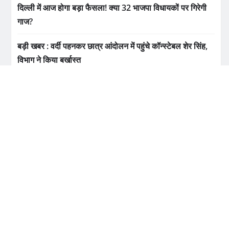
दिल्ली में आज होगा बड़ा फैसला! क्या 32 भाजपा विधायकों पर गिरेगी
गाज?
बड़ी खबर : वर्दी पहनकर छात्र आंदोलन में पहुंचे कॉन्स्टेबल शेर सिंह,
विभाग ने किया बर्खास्त
CATEGORIES
Health Tips
Sgrr university
Stay healthy
Top news
उत्तराखंड
उत्तराखंड लोक कलाकार