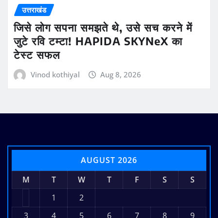
उत्तराखंड
जिसे लोग सपना समझते थे, उसे सच करने में
जुटे रवि टम्टा! HAPIDA SKYNeX का
टेस्ट सफल
Vinod kothiyal
Aug 8, 2026
AUGUST 2026
M
T
W
T
F
S
S
1
2
3
4
5
6
7
8
9