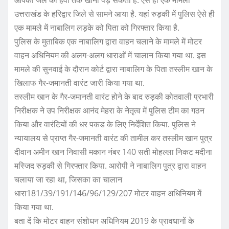
o
p
आपको जेल की हवा तक खानी पड़ सकती है. ऐसे ही एक मामला
o
p
उत्तराखंड के हरिद्वार जिले से सामने आया है. यहां रुड़की में पुलिस ऐसे ही
एक मामले में नाबालिग लड़के को पिता को गिरफ्तार किया है.
k
पुलिस के मुताबिक एक नाबालिग द्वारा वाहन चलाने के मामले में मोटर
वाहन अधिनियम की अलग-अलग धाराओं में चालान किया गया था. इस
मामले की सुनवाई के दौरान कोर्ट द्वारा नाबालिग के पिता तस्लीम खान के
खिलाफ गैर-जमानती वारंट जारी किया गया था.
तस्लीम खान के गैर-जमानती वारंट होने के बाद रुड़की कोतवाली प्रभारी
निरीक्षक ने उप निरीक्षक आनंद मेहरा के नेतृत्व में पुलिस टीम का गठन
किया और वारंटियों की धर पकड के लिए निर्देशित किया. पुलिस ने
न्यायालय से प्राप्त गैर-जमानती वारंट की तामील कर तस्लीम खान पुत्र
दीवान अमीन खान निवासी मकान नंबर 140 सती मोहल्ला निकट मदीना
मस्जिद रुड़की से गिरफ्तार किया. आरोपी ने नाबालिग पुत्र द्वारा वाहन
चलाया जा रहा था, जिसका का चालान
धारा181/39/191/146/96/129/207 मोटर वाहन अधिनियम में
किया गया था.
बता दें कि मोटर वाहन संशोधन अधिनियम 2019 के प्रावधानों के