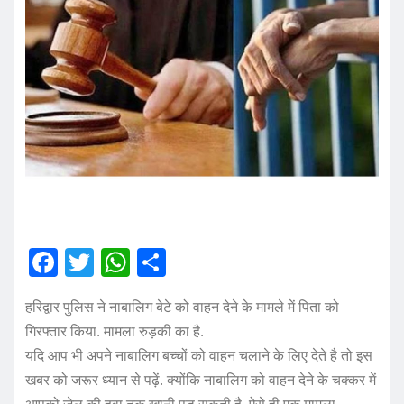
F
T
W
S
a
w
h
h
हरिद्वार पुलिस ने नाबालिग बेटे को वाहन देने के मामले में पिता को
c
it
at
a
गिरफ्तार किया. मामला रुड़की का है.
e
te
s
re
यदि आप भी अपने नाबालिग बच्चों को वाहन चलाने के लिए देते है तो इस
b
r
A
खबर को जरूर ध्यान से पढ़ें. क्योंकि नाबालिग को वाहन देने के चक्कर में