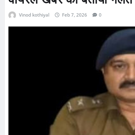
Vinod kothiyal
Feb 7, 2026
0