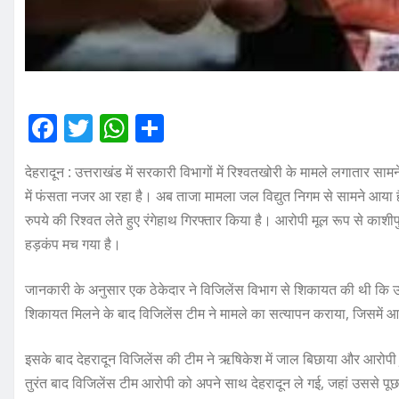
F
T
W
S
a
w
h
h
देहरादून : उत्तराखंड में सरकारी विभागों में रिश्वतखोरी के मामले लगातार सा
c
it
at
a
में फंसता नजर आ रहा है। अब ताजा मामला जल विद्युत निगम से सामने आया 
e
te
s
re
रुपये की रिश्वत लेते हुए रंगेहाथ गिरफ्तार किया है। आरोपी मूल रूप से काशी
b
r
A
हड़कंप मच गया है।
o
p
जानकारी के अनुसार एक ठेकेदार ने विजिलेंस विभाग से शिकायत की थी कि 
o
p
शिकायत मिलने के बाद विजिलेंस टीम ने मामले का सत्यापन कराया, जिसमें 
k
इसके बाद देहरादून विजिलेंस की टीम ने ऋषिकेश में जाल बिछाया और आरोपी J
तुरंत बाद विजिलेंस टीम आरोपी को अपने साथ देहरादून ले गई, जहां उससे पू