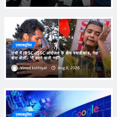
एक्सक्लूसिव
राहुल गांधी के ‘वूमेन पावर’ पर रिजिजू का पलटवार, बोले-
अब महिला आरक्षण बिल पर भी दिखाएं दम!
Vinod kothiyal
Aug 8, 2026
एक्सक्लूसिव
रांची में JPSC-JSSC आंदोलन के बीच स्याहीकांड, नेहा
बोरा बोलीं- ‘मैं डरने वाली नहीं’
Vinod kothiyal
Aug 8, 2026