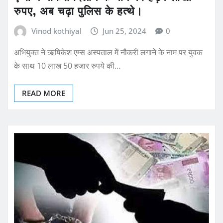
TOP NEWS
उत्तराखंड
ब्रेकिंग
एम्स में नोकरी दिलाने के नाम पर हड़पे लाखों
रुपए, अब चढ़ा पुलिस के हत्थे।
Vinod kothiyal
Jun 25, 2024
0
अभियुक्त ने ऋषिकेश एम्स अस्पताल में नौकरी लगाने के नाम पर युवक
के साथ 10 लाख 50 हजार रुपये की…
READ MORE