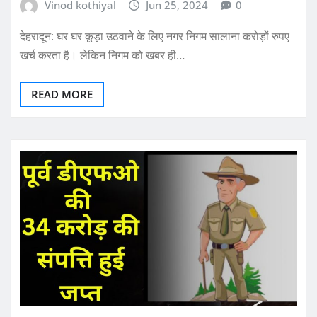
TOP NEWS
उत्तराखंड
एक्सक्लूसिव
ब्रेकिंग
नगर निगम बजाए स्वच्छता के ढोल, कूड़ा उठा
रहा कोई और ।
Vinod kothiyal
Jun 25, 2024
0
देहरादून: घर घर कूड़ा उठवाने के लिए नगर निगम सालाना करोड़ों रुपए
खर्च करता है। लेकिन निगम को खबर ही…
READ MORE