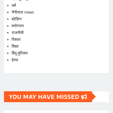
एक्सक्लूसिव
खेल
चारधाम न्यूज़
डीएम देहरादून
देहरादून न्यूज़
धर्म
नैनीताल news
ब्रेकिंग
मनोरंजन
राजनीती
रिश्वत
शिक्षा
हिंदू मुस्लिम
हेल्थ