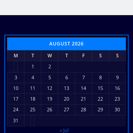
Google ने खेला सबसे बड़ा AI कार्ड! 35
लोगों की कंपनी पर बरसेंगे ₹13,000 करोड़
Vinod kothiyal
Aug 7, 2026
AUGUST 2026
M
T
W
T
F
S
S
1
2
3
4
5
6
7
8
9
10
11
12
13
14
15
16