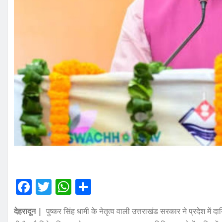
F
T
W
S
a
w
h
h
देहरादून |
पुष्कर सिंह धामी के नेतृत्व वाली उत्तराखंड सरकार ने प्रदेश में 
c
it
at
a