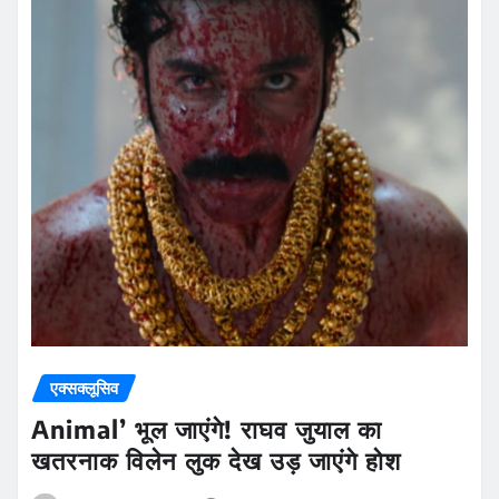
एक्सक्लूसिव
Animal’ भूल जाएंगे! राघव जुयाल का
खतरनाक विलेन लुक देख उड़ जाएंगे होश