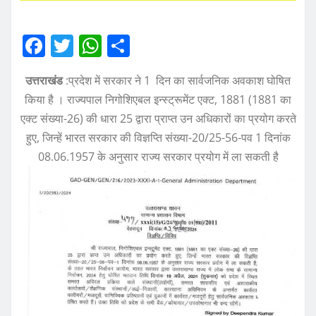
F
T
W
S
a
w
h
h
उत्तराखंड
:प्रदेश में सरकार ने 1 दिन का सार्वजनिक अवकाश घोषित
c
it
at
a
किया है । राज्यपाल निगोशिएबल इन्स्ट्रूमेंट एक्ट, 1881 (1881 का
e
te
s
re
एक्ट संख्या-26) की धारा 25 द्वारा प्राप्त उन अधिकारों का प्रयोग करते
b
r
A
हुए, जिन्हें भारत सरकार की विज्ञप्ति संख्या-20/25-56-पव 1 दिनांक
o
p
08.06.1957 के अनुसार राज्य सरकार प्रयोग में ला सकती है
o
p
k