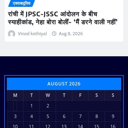
एक्सक्लूसिव
रांची में JPSC-JSSC आंदोलन के बीच
स्याहीकांड, नेहा बोरा बोलीं- ‘मैं डरने वाली नहीं’
Vinod kothiyal
Aug 8, 2026
AUGUST 2026
M
T
W
T
F
S
S
1
2
3
4
5
6
7
8
9
10
11
12
13
14
15
16