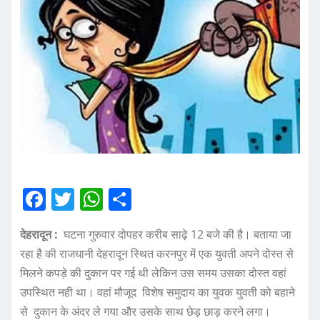
F
T
W
S
a
w
h
h
देहरादून :
घटना गुरुवार दोपहर करीब साढ़े 12 बजे की है। बताया जा
c
it
at
a
रहा है की राजधानी देहरादून स्थित करनपुर में एक युवती अपने दोस्त से
e
te
s
re
मिलने कपड़े की दुकान पर गई थी लेकिन उस समय उसका दोस्त वहां
b
r
A
उपस्थित नही था। वहां मौजूद विशेष समुदाय का युवक युवती को बहाने
o
p
से दुकान के अंदर ले गया और उसके साथ छेड़ छाड़ करने लगा।