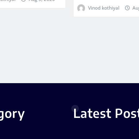
Vinod kothiyal
Au
gory
Latest Pos