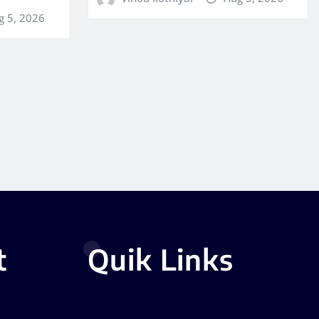
g 5, 2026
t
Quik Links