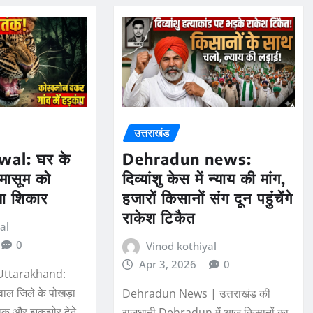
उत्तराखंड
wal: घर के
Dehradun news:
मासूम को
दिव्यांशु केस में न्याय की मांग,
या शिकार
हजारों किसानों संग दून पहुंचेंगे
राकेश टिकैत
al
0
Vinod kothiyal
Apr 3, 2026
0
Uttarakhand:
़वाल जिले के पोखड़ा
Dehradun News | उत्तराखंड की
्दनाक और झकझोर देने
राजधानी Dehradun में आज किसानों का