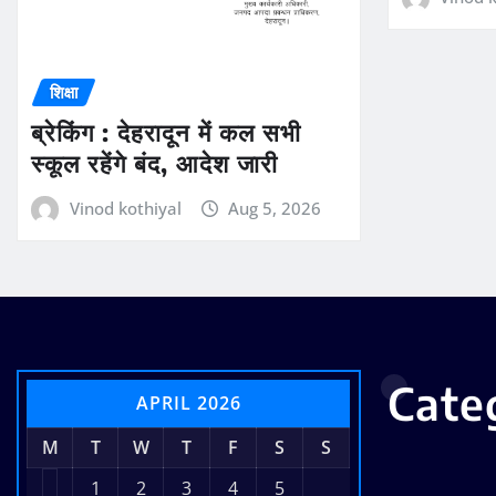
शिक्षा
ब्रेकिंग : देहरादून में कल सभी
स्कूल रहेंगे बंद, आदेश जारी
Vinod kothiyal
Aug 5, 2026
Cate
APRIL 2026
M
T
W
T
F
S
S
1
2
3
4
5