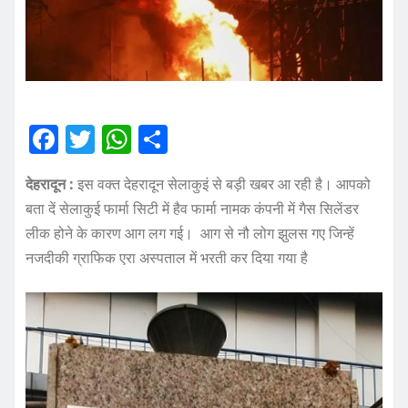
F
T
W
S
a
w
h
h
देहरादून :
इस वक्त देहरादून सेलाकुइं से बड़ी खबर आ रही है। आपको
c
it
at
a
बता दें सेलाकुई फार्मा सिटी में हैव फार्मा नामक कंपनी में गैस सिलेंडर
e
te
s
re
लीक होने के कारण आग लग गई। आग से नौ लोग झुलस गए जिन्हें
b
r
A
नजदीकी ग्राफिक एरा अस्पताल में भरती कर दिया गया है
o
p
o
p
k