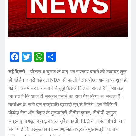
F
T
W
S
a
w
h
h
नई दिल्ली
: लोकसभा चुनाव के बाद अब सरकार बनाने की कवायद शुरू
c
it
at
a
हो गई है। सबसे बड़े दल NDA की पहली बैठक पीएम आवास पर शुरू हो
e
te
s
re
गई है। इसमें सरकार बनाने से जुड़े फैसले लिए जा सकते हैं। ऐसा कहा
b
r
A
जा रहा है कि आज ही सरकार बनाने का दावा पेश किया जा सकता है।
o
p
गठबंधन के सभी दल राष्ट्रपति द्रौपदी मुर्मू से मिलेंगे।इस मीटिंग में
o
p
जेडीयू नेता और बिहार के मुख्यमंत्री नीतीश कुमार, टीडीपी प्रमुख
चंद्रबाबू नायडू, आजसू प्रमुख सुदेश महतो, RLD के जयंत चौधरी, जन
k
सेना पार्टी के प्रमुख पवन कल्याण, महाराष्ट्र के मुख्यमंत्री एकनाथ