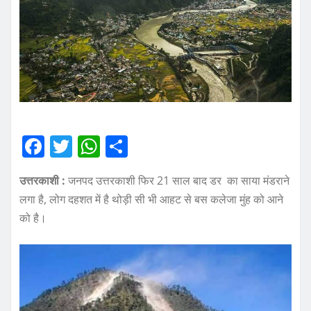
F
T
W
S
a
w
h
h
उत्तरकाशी :
जनपद उत्तरकाशी फिर 21 साल बाद डर का साया मंडराने
c
it
at
a
लगा है, लोग दहशत में है थोड़ी सी भी आहट से बस कलेजा मुंह को आने
e
te
s
re
को है।
b
r
A
o
p
o
p
k