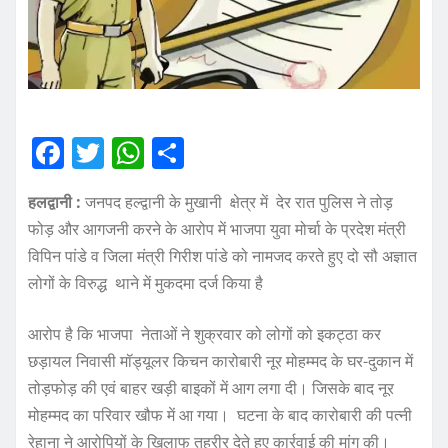
F
T
W
S
a
w
h
h
हलद्वानी :
जनपद हल्द्वानी के मुखानी क्षेत्र में देर रात पुलिस ने तोड़
c
it
at
a
फोड़ और आगजनी करने के आरोप में भाजपा युवा मोर्चा के प्रदेश मंत्री
e
te
s
re
विपिन पांडे व जिला मंत्री गिरीश पांडे को नामजद करते हुए दो सौ अज्ञात
b
r
A
लोगों के विरुद्ध थाने में मुकदमा दर्ज किया है
o
p
आरोप है कि भाजपा नेताओं ने शुक्रवार को लोगों को इकट्ठा कर
o
p
छड़ायल निवासी मॉड्यूलर किचन कारोबारी नूर मोहम्मद के घर-दुकान में
k
तोड़फोड़ की एवं बाहर खड़ी बाइकों में आग लगा दी। जिसके बाद नूर
मोहम्मद का परिवार खौफ में आ गया। घटना के बाद कारोबारी की पत्नी
रेहाना ने आरोपियों के खिलाफ तहरीर देते हुए कार्रवाई की मांग की।