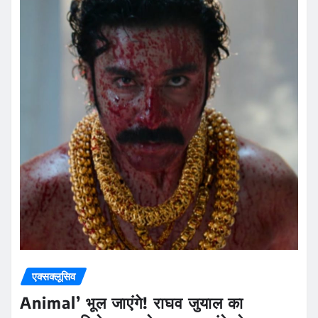
एक्सक्लूसिव
Animal’ भूल जाएंगे! राघव जुयाल का