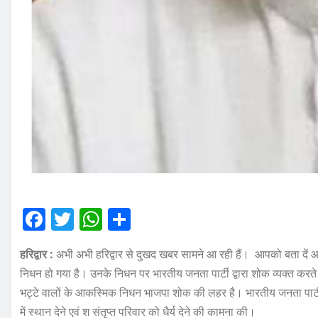
F
T
W
S
a
w
h
h
हरिद्वार :
अभी अभी हरिद्वार से दुखद खबर सामने आ रही हैं। आपको बता दें आज
c
it
at
a
निधन हो गया है। उनके निधन पर भारतीय जनता पार्टी द्वारा शोक व्यक्त करते ह
e
te
s
re
भट्टे वालों के आकस्मिक निधन भाजपा शोक की लहर है। भारतीय जनता पार्टी जिल
b
r
A
में स्थान देने एवं श संतृप्त परिवार को धैर्य देने की कामना की।