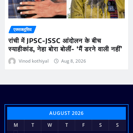
एक्सक्लूसिव
रांची में JPSC-JSSC आंदोलन के बीच
स्याहीकांड, नेहा बोरा बोलीं- ‘मैं डरने वाली नहीं’
Vinod kothiyal
Aug 8, 2026
AUGUST 2026
M
T
W
T
F
S
S