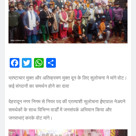
F
T
W
S
a
w
h
h
भ्रष्टाचार मुक्त और अतिक्रमण मुक्त दून के लिए सुलोचना ने मांगे वोट।
c
it
at
a
कई संगठनों का समर्थन होने का दावा
e
te
s
re
b
r
A
देहरादून नगर निगम से नियर पद की प्रत्याशी सुलोचना ईष्टवाल नेअपने
o
p
समर्थकों के साथ विभिन्न वार्डों में जनसंपर्क अभियान किया और
जनसभाएं करके वोट मांगे।
o
p
k