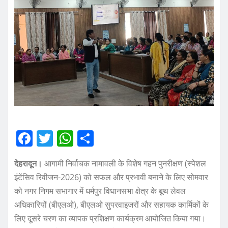
F
T
W
S
a
w
h
h
देहरादून।
आगामी निर्वाचक नामावली के विशेष गहन पुनरीक्षण (स्पेशल
c
it
at
a
इंटेंसिव रिवीजन-2026) को सफल और प्रभावी बनाने के लिए सोमवार
e
te
s
re
को नगर निगम सभागार में धर्मपुर विधानसभा क्षेत्र के बूथ लेवल
b
r
A
अधिकारियों (बीएलओ), बीएलओ सुपरवाइजरों और सहायक कार्मिकों के
o
p
लिए दूसरे चरण का व्यापक प्रशिक्षण कार्यक्रम आयोजित किया गया।