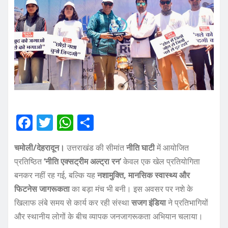
F
T
W
S
a
w
h
h
चमोली/देहरादून।
उत्तराखंड की सीमांत
नीति घाटी
में आयोजित
c
it
at
a
प्रतिष्ठित
‘नीति एक्सट्रीम अल्ट्रा रन’
केवल एक खेल प्रतियोगिता
e
te
s
re
बनकर नहीं रह गई, बल्कि यह
नशामुक्ति, मानसिक स्वास्थ्य और
b
r
A
फिटनेस जागरूकता
का बड़ा मंच भी बनी। इस अवसर पर नशे के
o
p
खिलाफ लंबे समय से कार्य कर रही संस्था
सजग इंडिया
ने प्रतिभागियों
o
p
और स्थानीय लोगों के बीच व्यापक जनजागरूकता अभियान चलाया।