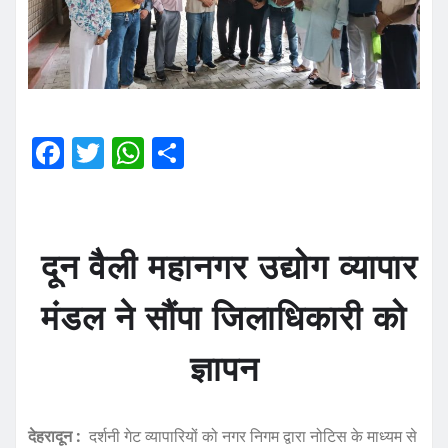
F
T
W
S
a
w
h
h
c
it
at
a
e
te
s
re
दून वैली महानगर उद्योग व्यापार
b
r
A
o
p
मंडल ने सौंपा जिलाधिकारी को
o
p
ज्ञापन
k
देहरादून :
दर्शनी गेट व्यापारियों को नगर निगम द्वारा नोटिस के माध्यम से