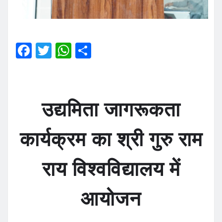
F
T
W
S
a
w
h
h
c
it
at
a
e
te
s
re
उद्यमिता जागरूकता
b
r
A
o
p
कार्यक्रम का श्री गुरु राम
o
p
k
राय विश्वविद्यालय में
आयोजन