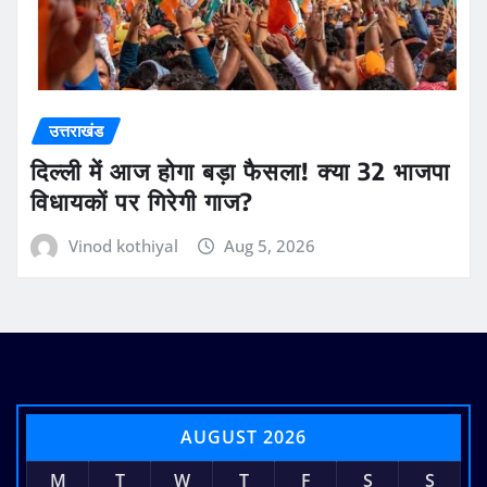
उत्तराखंड
दिल्ली में आज होगा बड़ा फैसला! क्या 32 भाजपा
विधायकों पर गिरेगी गाज?
Vinod kothiyal
Aug 5, 2026
AUGUST 2026
M
T
W
T
F
S
S