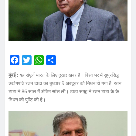
F
T
W
S
a
w
h
h
मुंबई :
यह संपूर्ण भारत के लिए दुखद खबर है। विश्व भर में सुप्रसिद्ध
c
it
at
a
उद्योगपति रतन टाटा का बुधवार 9 अक्टूबर को निधन हो गया है. रतन
e
te
s
re
टाटा ने 86 साल में अंतिम सांस ली। टाटा समूह ने रतन टाटा के के
b
r
A
निधन की पुष्टि की है।
o
p
o
p
k