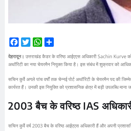
F
T
W
S
a
w
h
h
देहरादून।
उत्तराखंड कैडर के वरिष्ठ आईएएस अधिकारी Sachin Kurve को केंद्र 
c
it
at
a
अथॉरिटी का नया चेयरमैन नियुक्त किया है। इस संबंध में शुक्रवार को आधि
e
te
s
re
b
r
A
सचिन कुर्वे अगले पांच वर्षों तक चेन्नई पोर्ट अथॉरिटी के चेयरमैन पद की जिम्मेद
o
p
कार्यरत हैं। उनकी इस नियुक्ति को प्रशासनिक क्षेत्र में बड़ी उपलब्धि माना ज
o
p
2003 बैच के वरिष्ठ IAS अधिकारी ह
k
सचिन कुर्वे वर्ष 2003 बैच के वरिष्ठ आईएएस अधिकारी हैं और अपनी प्रशासनिक