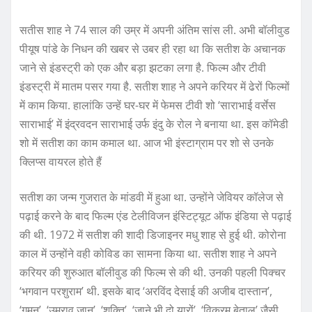
सतीस शाह ने 74 साल की उम्र में अपनी अंतिम सांस ली. अभी बॉलीवुड
पीयूष पांडे के निधन की खबर से उबर ही रहा था कि सतीश के अचानक
जाने से इंडस्ट्री को एक और बड़ा झटका लगा है. फिल्म और टीवी
इंडस्ट्री में मातम पसर गया है. सतीश शाह ने अपने करियर में ढेरों फिल्मों
में काम किया. हालांकि उन्हें घर-घर में फेमस टीवी शो ‘साराभाई वर्सेस
साराभाई’ में इंद्रवदन साराभाई उर्फ इंदु के रोल ने बनाया था. इस कॉमेडी
शो में सतीश का काम कमाल था. आज भी इंस्टाग्राम पर शो से उनके
क्लिप्स वायरल होते हैं
सतीश का जन्म गुजरात के मांडवी में हुआ था. उन्होंने जेवियर कॉलेज से
पढ़ाई करने के बाद फिल्म एंड टेलीविजन इंस्टिट्यूट ऑफ इंडिया से पढ़ाई
की थी. 1972 में सतीश की शादी डिजाइनर मधु शाह से हुई थी. कोरोना
काल में उन्होंने वही कोविड का सामना किया था. सतीश शाह ने अपने
करियर की शुरुआत बॉलीवुड की फिल्म से की थी. उनकी पहली पिक्चर
‘भगवान परशुराम’ थी. इसके बाद ‘अरविंद देसाई की अजीब दास्तान’,
‘गमन’, ‘उमराव जान’, ‘शक्ति’, ‘जाने भी दो यारों’, ‘विक्रम बेताल’ जैसी