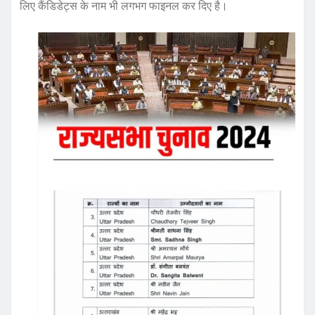
e
te
s
re
लिए कैंडिडेट्स के नाम भी लगभग फाइनल कर दिए है।
b
r
A
o
p
o
p
k