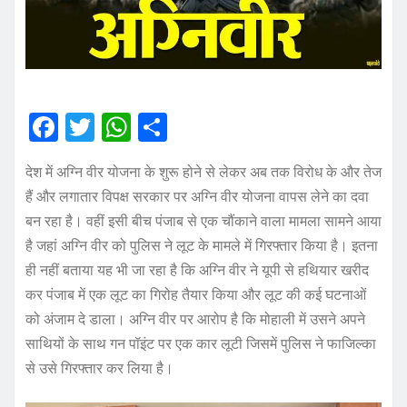
F
T
W
S
a
w
h
h
देश में अग्नि वीर योजना के शुरू होने से लेकर अब तक विरोध के और तेज
c
it
at
a
हैं और लगातार विपक्ष सरकार पर अग्नि वीर योजना वापस लेने का दवा
e
te
s
re
बन रहा है। वहीं इसी बीच पंजाब से एक चौंकाने वाला मामला सामने आया
b
r
A
है जहां अग्नि वीर को पुलिस ने लूट के मामले में गिरफ्तार किया है। इतना
o
p
ही नहीं बताया यह भी जा रहा है कि अग्नि वीर ने यूपी से हथियार खरीद
o
p
कर पंजाब में एक लूट का गिरोह तैयार किया और लूट की कई घटनाओं
को अंजाम दे डाला। अग्नि वीर पर आरोप है कि मोहाली में उसने अपने
k
साथियों के साथ गन पॉइंट पर एक कार लूटी जिसमें पुलिस ने फाजिल्का
से उसे गिरफ्तार कर लिया है।