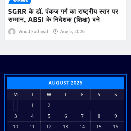
उत्तराखंड
SGRR के डॉ. पंकज गर्ग का राष्ट्रीय स्तर पर
सम्मान, ABSI के निदेशक (शिक्षा) बने
Vinod kothiyal
Aug 5, 2026
AUGUST 2026
M
T
W
T
F
S
S
1
2
3
4
5
6
7
8
9
10
11
12
13
14
15
16