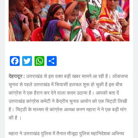
F
T
W
S
a
w
h
h
देहरादून :
उत्तराखंड से इस वक्त बड़ी खबर सामने आ रही है। लोकसभा
c
it
at
a
चुनाव से पहले उत्तराखंड में सियासी हलचल शुरू हो चुकी है इस बीच
e
te
s
re
कांग्रेस ने एक हैरान कर देने वाला कदम उठाया है। आपको बता दें
b
r
A
उत्तराखंड कांग्रेस कमेटी ने केंद्रीय चुनाव आयोग को एक चिट्ठी लिखी
o
p
है। चिट्ठी के माध्यम से कांग्रेस अध्यक्ष करण महारा ने ने एक बड़ी मांग
o
p
की है ।
k
महारा ने उत्तराखंड पुलिस में तैनात मौजूदा पुलिस महानिदेशक अभिनव