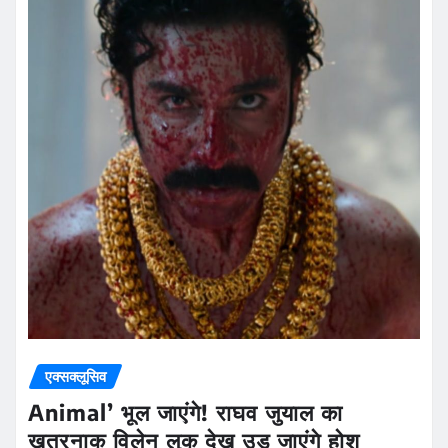
एक्सक्लूसिव
Animal’ भूल जाएंगे! राघव जुयाल का
खतरनाक विलेन लुक देख उड़ जाएंगे होश