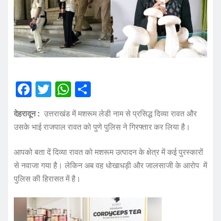
F
T
W
S
a
w
h
h
देहरादून :
उत्तराखंड में मशरूम लेडी नाम से प्रसिद्ध दिव्या रावत और
c
it
at
a
उसके भाई राजपाल रावत को पुणे पुलिस ने गिरफ्तार कर लिया है।
e
te
s
re
b
r
A
आपको बता दें दिव्या रावत को मशरूम उत्पादन के क्षेत्र में कई पुरस्कारों
o
p
से नवाजा गया है। लेकिन अब वह धोखाधड़ी और जालसाजी के आरोप में
पुलिस की हिरासत में है।
o
p
k