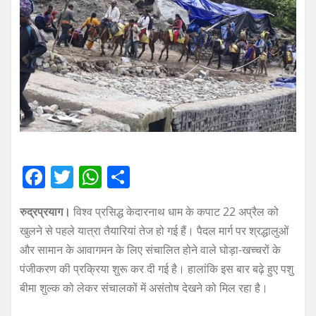
F
T
W
S
a
w
h
h
रुद्रप्रयाग।
विश्व प्रसिद्ध केदारनाथ धाम के कपाट 22 अप्रैल को
c
it
at
a
खुलने से पहले यात्रा तैयारियां तेज हो गई हैं। पैदल मार्ग पर श्रद्धालुओं
e
te
s
re
और सामान के आवागमन के लिए संचालित होने वाले घोड़ा-खच्चरों के
b
r
A
पंजीकरण की प्रक्रिया शुरू कर दी गई है। हालांकि इस बार बढ़े हुए पशु
o
p
बीमा शुल्क को लेकर संचालकों में असंतोष देखने को मिल रहा है।
o
p