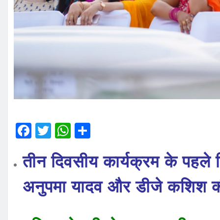
F
T
W
S
a
w
h
h
तीन दिवसीय कार्यक्रम के पहले 
c
it
at
a
e
te
s
re
अनुपमा
यादव और डीजे कशिश की प्
b
r
A
o
p