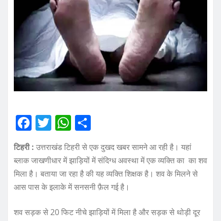
F
T
W
S
a
w
h
h
टिहरी :
उत्तराखंड टिहरी से एक दुखद खबर सामने आ रही है। यहां
c
it
at
a
ब्लाक जाखणीधार में झाड़ियों में संदिग्ध अवस्था में एक व्यक्ति का का शव
e
te
s
re
मिला है। बताया जा रहा है की यह व्यक्ति शिक्षक है। शव के मिलने से
b
r
A
आस पास के इलाके में सनसनी फ़ैल गई है।
o
p
शव सड़क से 20 फिट नीचे झाड़ियों में मिला है और सड़क से थोड़ी दूर
o
p