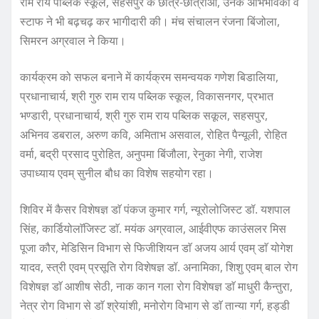
राम राय पब्लिक स्कूल, सहसपुर के छात्र-छात्राओं, उनके अभिभावकों व
स्टाफ ने भी बढ़चढ़ कर भागीदारी की। मंच संचालन रंजना बिंजोला,
सिमरन अग्रवाल ने किया।
कार्यक्रम को सफल बनाने में कार्यक्रम समन्वयक गणेश बिडालिया,
प्रधानाचार्य, श्री गुरु राम राय पब्लिक स्कूल, विकासनगर, प्रभात
भण्डारी, प्रधानाचार्य, श्री गुरु राम राय पब्लिक सकूल, सहसपुर,
अभिनव डबराल, अरुण कवि, अमिताभ असवाल, रोहित पैन्यूली, रोहित
वर्मा, बद्री प्रसाद पुरोहित, अनुपमा बिंजौला, रेनुका नेगी, राजेश
उपाध्याय एवम् सुनील बौध का विशेष सहयोग रहा।
शिविर में कैसर विशेषज्ञ डाॅ पंकज कुमार गर्ग, न्यूरोलोजिस्ट डॉ. यशपाल
सिंह, कार्डियोलाॅजिस्ट डाॅ. मयंक अग्रवाल, आईवीएफ काउंसलर मिस
पूजा कौर, मेडिसिन विभाग से फिजीशियन डाॅ अजय आर्य एवम् डाॅ योगेश
यादव, स्त्री एवम् प्रसूति रोग विशेषज्ञ डॉ. अनामिका, शिशु एवम् बाल रोग
विशेषज्ञ डाॅ आशीष सेठी, नाक कान गला रोग विशेषज्ञ डाॅ माधुरी कैन्तुरा,
नेत्र रोग विभाग से डाॅ श्रेयांशी, मनोरोग विभाग से डाॅ तान्या गर्ग, हड्डी