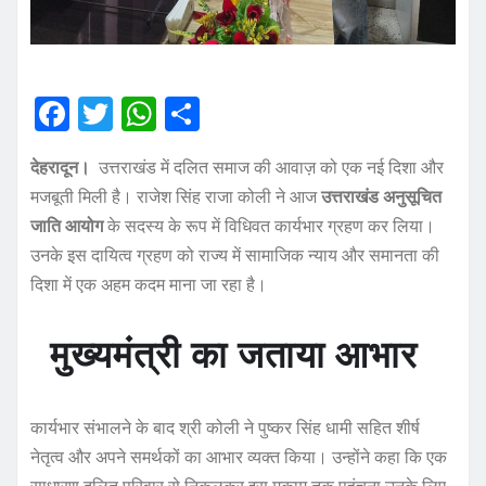
F
T
W
S
a
w
h
h
देहरादून।
उत्तराखंड में दलित समाज की आवाज़ को एक नई दिशा और
c
it
at
a
मजबूती मिली है। राजेश सिंह राजा कोली ने आज
उत्तराखंड अनुसूचित
e
te
s
re
जाति आयोग
के सदस्य के रूप में विधिवत कार्यभार ग्रहण कर लिया।
b
r
A
उनके इस दायित्व ग्रहण को राज्य में सामाजिक न्याय और समानता की
o
p
दिशा में एक अहम कदम माना जा रहा है।
o
p
मुख्यमंत्री का जताया आभार
k
कार्यभार संभालने के बाद श्री कोली ने पुष्कर सिंह धामी सहित शीर्ष
नेतृत्व और अपने समर्थकों का आभार व्यक्त किया। उन्होंने कहा कि एक
साधारण दलित परिवार से निकलकर इस मुकाम तक पहुंचना उनके लिए