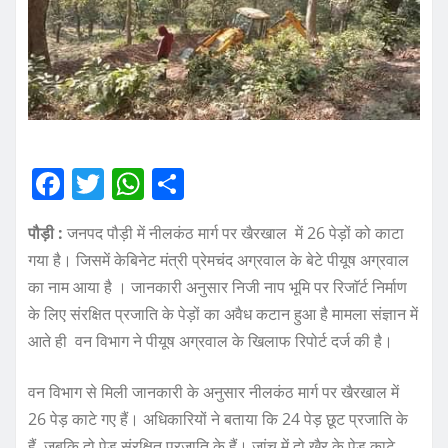
F
T
W
S
a
w
h
h
पौड़ी :
जनपद पौड़ी में नीलकंठ मार्ग पर खैरखाल में 26 पेड़ों को काटा
c
it
at
a
गया है। जिसमें केबिनेट मंत्री प्रेमचंद अग्रवाल के बेटे पीयूष अग्रवाल
e
te
s
re
का नाम आया है । जानकारी अनुसार निजी नाप भूमि पर रिजाॅर्ट निर्माण
b
r
A
के लिए संरक्षित प्रजाति के पेड़ों का अवैध कटान हुआ है मामला संज्ञान में
o
p
आते ही वन विभाग ने पीयूष अग्रवाल के खिलाफ रिपोर्ट दर्ज की है।
o
p
वन विभाग से मिली जानकारी के अनुसार नीलकंठ मार्ग पर खैरखाल में
k
26 पेड़ काटे गए हैं। अधिकारियों ने बताया कि 24 पेड़ छूट प्रजाति के
हैं, जबकि दो पेड़ संरक्षित प्रजाति के हैं। जांच में दो खैर के पेड़ काटे