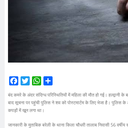
F
T
W
S
a
w
h
h
बंद कमरे के अंदर संदिग्ध परिस्थितियों में महिला की मौत हो गई। हल्द्वानी 
c
it
at
a
बाद सूचना पर पहुंची पुलिस ने शव को पोस्टमार्टम के लिए भेजा है। पुलिस के 
e
te
s
re
कपड़ों में खून लगा था।
b
r
A
o
p
जानकारी के मुताबिक बरेली के थाना किला चौधरी तालाब निवासी 56 वर्षीय रामप्