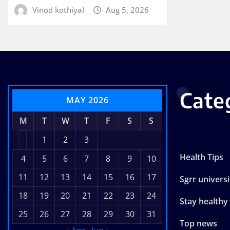
Vinod kothiyal
Aug 5, 2026
Cate
MAY 2026
M
T
W
T
F
S
S
1
2
3
Health Tips
4
5
6
7
8
9
10
11
12
13
14
15
16
17
Sgrr universi
18
19
20
21
22
23
24
Stay healthy
25
26
27
28
29
30
31
Top news