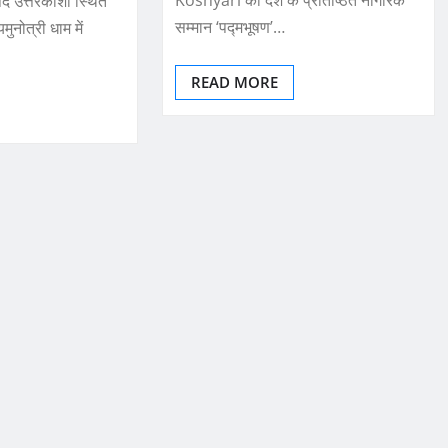
Koshyari को देश के प्रतिष्ठित नागरिक
द उत्तरकाशी स्थित
सम्मान ‘पद्मभूषण’…
मुनोत्री धाम में
READ MORE