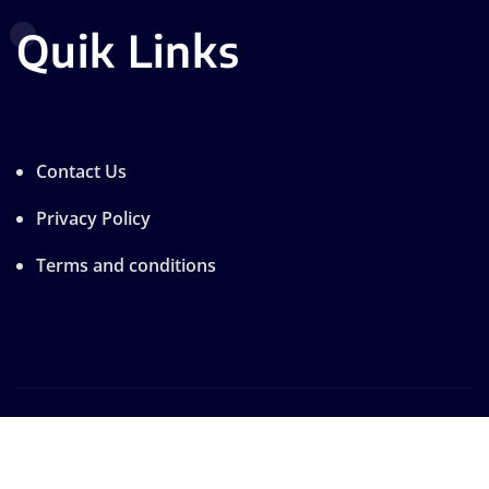
Quik Links
Contact Us
Privacy Policy
Terms and conditions
Copyright © 2025 | Designe by A.R
|
Seattle News
by
ThemeArile