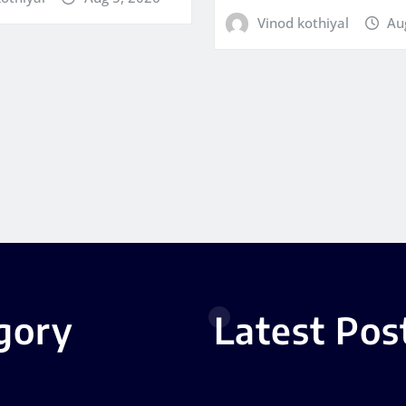
Vinod kothiyal
Au
gory
Latest Pos