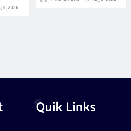
g 5, 2026
t
Quik Links