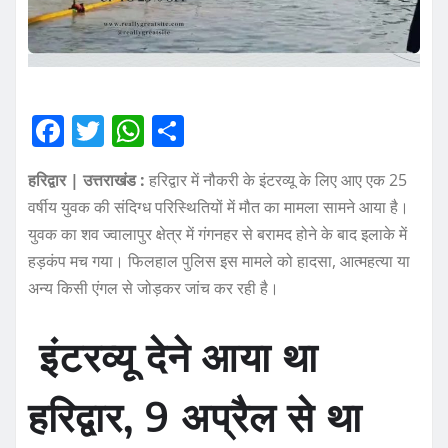
F
T
W
S
a
w
h
h
हरिद्वार | उत्तराखंड :
हरिद्वार में नौकरी के इंटरव्यू के लिए आए एक 25
c
it
at
a
वर्षीय युवक की संदिग्ध परिस्थितियों में मौत का मामला सामने आया है।
e
te
s
re
युवक का शव ज्वालापुर क्षेत्र में गंगनहर से बरामद होने के बाद इलाके में
b
r
A
हड़कंप मच गया। फिलहाल पुलिस इस मामले को हादसा, आत्महत्या या
o
p
अन्य किसी एंगल से जोड़कर जांच कर रही है।
o
p
इंटरव्यू देने आया था
k
हरिद्वार, 9 अप्रैल से था