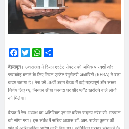
F
T
W
S
a
w
h
h
देहरादून
। उत्तराखंड में रियल एस्टेट सेक्टर को अधिक पारदर्शी और
c
it
at
a
जवाबदेह बनाने के लिए रियल एस्टेट रेगुलेटरी अथॉरिटी (RERA) ने बड़ा
e
te
s
re
कदम उठाया है। रेरा की 36वीं अहम बैठक में कई महत्वपूर्ण और सख्त
b
r
A
निर्णय लिए गए, जिनका सीधा फायदा घर और प्लॉट खरीदने वाले लोगों
o
p
को मिलेगा।
o
p
बैठक में रेरा अध्यक्ष का अतिरिक्त प्रभार वरिष्ठ सदस्य नरेश सी. मठपाल
k
को सौंपा गया। इस संबंध में सचिव आवास डॉ. आर. राजेश कुमार की
ओर से आधिकारिक आदेश जारी किए गए। अतिरिक्त प्रभार संभालने के